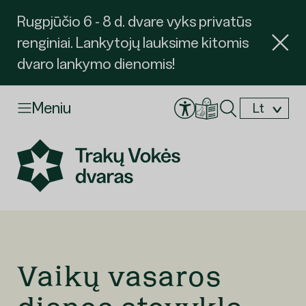
Rugpjūčio 6 - 8 d. dvare vyks privatūs
renginiai. Lankytojų lauksime kitomis
dvaro lankymo dienomis!
Meniu
Lt
En
Vaikų vasaros
Užsakyti