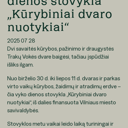
dienos stovykla
„Kūrybiniai dvaro
nuotykiai“
2025 07 28
Dvi savaitės kūrybos, pažinimo ir draugystės
Trakų Vokės dvare baigėsi, tačiau įspūdžiai
išliks ilgam.
Nuo birželio 30 d. iki liepos 11 d. dvaras ir parkas
virto vaikų kūrybos, žaidimų ir atradimų erdve –
čia vyko dienos stovykla „Kūrybiniai dvaro
nuotykiai“, iš dalies finansuota Vilniaus miesto
savivaldybės.
Stovyklos metu vaikai leido laiką turiningai ir