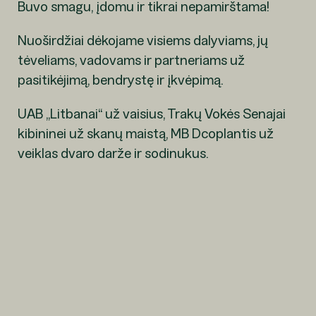
Buvo smagu, įdomu ir tikrai nepamirštama!
Nuoširdžiai dėkojame visiems dalyviams, jų
tėveliams, vadovams ir partneriams už
pasitikėjimą, bendrystę ir įkvėpimą.
UAB „Litbanai“ už vaisius, Trakų Vokės Senajai
kibininei už skanų maistą, MB Dcoplantis už
veiklas dvaro darže ir sodinukus.