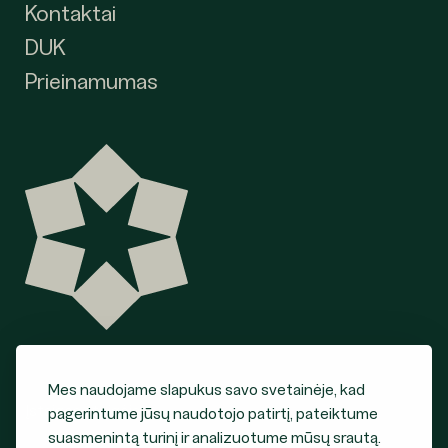
Kontaktai
DUK
Prieinamumas
Mes naudojame slapukus savo svetainėje, kad
Įstaigos steigėjas
pagerintume jūsų naudotojo patirtį, pateiktume
suasmenintą turinį ir analizuotume mūsų srautą.