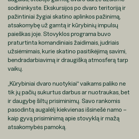
sodininkyste. Ekskursijos po dvaro teritoriją ir
pažintiniai žygiai skatino aplinkos pažinimą,
atsakomybę už gamtą ir kūrybinių impulsų
paieškas joje. Stovyklos programa buvo
praturtinta komandiniais žaidimais, judriais
užsiėmimais, kurie skatino pasitikėjimą savimi,
bendradarbiavimą ir draugišką atmosferą tarp
vaikų.
„Kūrybiniai dvaro nuotykiai“ vaikams paliko ne
tik jų pačių sukurtus darbus ar nuotraukas, bet
ir daugybę šiltų prisiminimų. Savo rankomis
pasodintą augalėlį kiekvienas išsinešė namo –
kaip gyvą prisiminimą apie stovyklą ir mažą
atsakomybės pamoką.