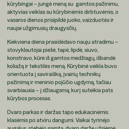
kūrybingai – jungė meną su gamtos pažinimu,
aktyvias veiklas su kūrybinėmis dirbtuvėmis, o
vasaros dienos prisipildė juoko, vaizduotės ir
naujai užgimusių draugysčių.
Kiekviena diena prasidėdavo nauju atradimu –
stovyklautojai piešė, tapė, lipdė, siuvo,
konstravo, kūrė iš gamtos medžiagų, išbandė
koliažą ir tekstilės meną. Kūrybinė veikla buvo
orientuota į saviraišką, įvairių technikų
pažinimą ir meninio pojūčio ugdymą, tačiau
svarbiausia – į džiaugsmą, kurį suteikia pats
kūrybos procesas.
Dvaro parkas ir daržas tapo edukacinėmis
klasėmis po atviru dangumi. Vaikai tyrinėjo
augalus, stebėjo gamtą, dvaro darže užsiėmė