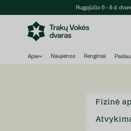
Rugpjūčio 6 - 8 d. dva
Naujienos
Renginiai
Apie
Pasla
Užsakyti
Fizinė a
Atvykima