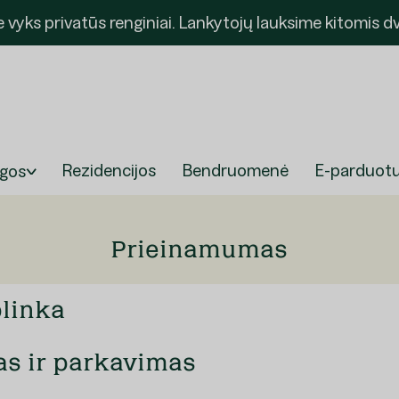
re vyks privatūs renginiai. Lankytojų lauksime kitomis 
Rezidencijos
Bendruomenė
E-parduot
ugos
Prieinamumas
plinka
s ir parkavimas