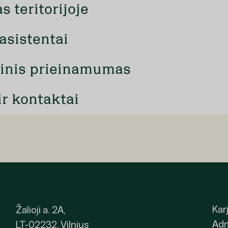
 teritorijoje
asistentai
inis prieinamumas
ir kontaktai
Kar
Žalioji a. 2A,
Adm
LT-02232, Vilnius