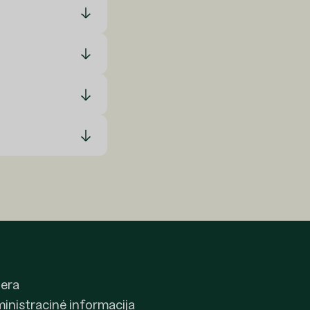
jera
inistracinė informacija