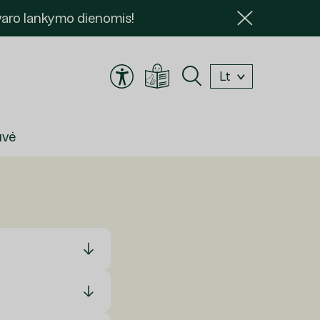
dvaro lankymo dienomis!
Lt
En
uvė