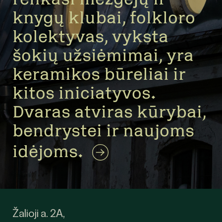
knygų klubai, folkloro
kolektyvas, vyksta
šokių užsiėmimai, yra
keramikos būreliai ir
kitos iniciatyvos.
Dvaras atviras kūrybai,
bendrystei ir naujoms
idėjoms.
Žalioji a. 2A,