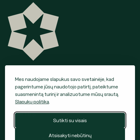
Mes naudojame slapukus savo svetainėje, kad
Įstaigos steigėjas
pagerintume jūsų naudotojo patirtį, pateiktume
suasmenintą turinį ir analizuotume mūsų srautą.
Slapukų politika
.
Sutikti su visais
Atsisakyti nebūtinų
Privatumo politika