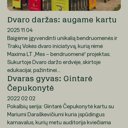
Dvaro daržas: augame kartu
2025 11 04
Baigėme įgyvendinti unikalią bendruomenės ir
Trakų Vokės dvaro iniciatyvą, kurią rėmė
Maxima LT „Mes – bendruomenė“ projektas.
Sukurtoje Dvaro daržo erdvėje, skirtoje
edukacijai, pažintinei...
Dvaras gyvas: Gintarė
Čepukonytė
2022 02 02
Pokalbių serija: Gintarė Čepukonytė kartu su
Mariumi Daraškevičiumi kuria įspūdingus
karnavalus, kurių metu auditorija kviečiama