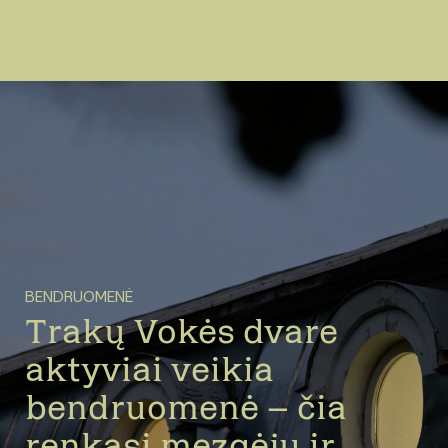
BENDRUOMENĖ
Trakų Vokės dvare
aktyviai veikia
bendruomenė – čia
renkasi mezgėjų ir