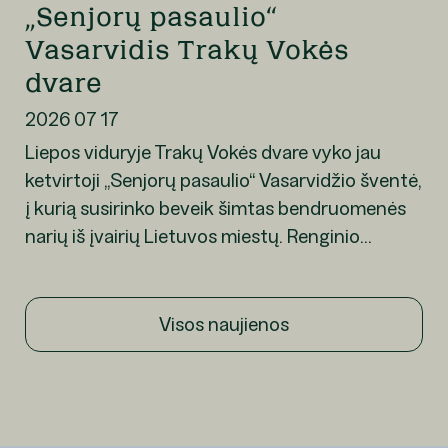
„Senjorų pasaulio“
Vasarvidis Trakų Vokės
dvare
2026 07 17
Liepos viduryje Trakų Vokės dvare vyko jau
ketvirtoji „Senjorų pasaulio“ Vasarvidžio šventė,
į kurią susirinko beveik šimtas bendruomenės
narių iš įvairių Lietuvos miestų. Renginio...
Visos naujienos