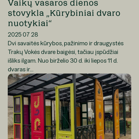
Vaikų vasaros dienos
stovykla „Kūrybiniai dvaro
nuotykiai“
2025 07 28
Dvi savaitės kūrybos, pažinimo ir draugystės
Trakų Vokės dvare baigėsi, tačiau įspūdžiai
išliks ilgam. Nuo birželio 30 d. iki liepos 11 d.
dvaras ir...