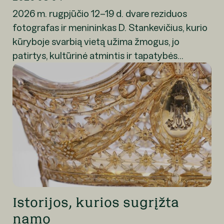
2026 m. rugpjūčio 12–19 d. dvare reziduos
fotografas ir menininkas D. Stankevičius, kurio
kūryboje svarbią vietą užima žmogus, jo
patirtys, kultūrinė atmintis ir tapatybės...
Istorijos, kurios sugrįžta
namo