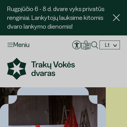
Rugpjūčio 6 - 8 d. dvare vyks privatūs
renginiai. Lankytojų lauksime kitomis
dvaro lankymo dienomis!
Meniu
Lt
En
Užsakyti