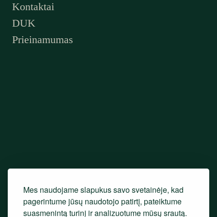
Kontaktai
DUK
Prieinamumas
Mes naudojame slapukus savo svetainėje, kad
Įstaigos steigėjas
pagerintume jūsų naudotojo patirtį, pateiktume
suasmenintą turinį ir analizuotume mūsų srautą.