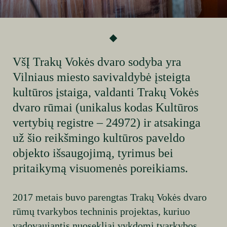
VšĮ Trakų Vokės dvaro sodyba yra
Vilniaus miesto savivaldybė
įsteigta
kultūros įstaiga, valdanti
Trakų Vokės
dvaro rūmai
(unikalus kodas Kultūros
vertybių registre – 24972) ir atsakinga
už šio reikšmingo kultūros paveldo
objekto išsaugojimą, tyrimus bei
pritaikymą visuomenės poreikiams.
2017 metais buvo parengtas Trakų Vokės dvaro
rūmų tvarkybos techninis projektas, kuriuo
vadovaujantis nuosekliai vykdomi tvarkybos