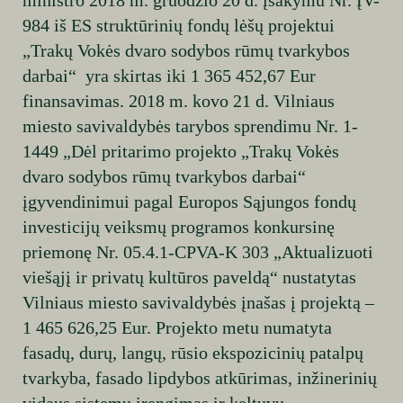
984 iš ES struktūrinių fondų lėšų projektui
„Trakų Vokės dvaro sodybos rūmų tvarkybos
darbai“ yra skirtas iki 1 365 452,67 Eur
finansavimas. 2018 m. kovo 21 d. Vilniaus
miesto savivaldybės tarybos sprendimu Nr. 1-
1449 „Dėl pritarimo projekto „Trakų Vokės
dvaro sodybos rūmų tvarkybos darbai“
įgyvendinimui pagal Europos Sąjungos fondų
investicijų veiksmų programos konkursinę
priemonę Nr. 05.4.1-CPVA-K 303 „Aktualizuoti
viešąjį ir privatų kultūros paveldą“ nustatytas
Vilniaus miesto savivaldybės įnašas į projektą –
1 465 626,25 Eur. Projekto metu numatyta
fasadų, durų, langų, rūsio ekspozicinių patalpų
tvarkyba, fasado lipdybos atkūrimas, inžinerinių
vidaus sistemų įrengimas ir keltuvų