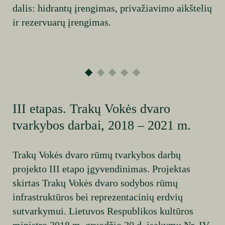
dalis: hidrantų įrengimas, privažiavimo aikštelių
ir rezervuarų įrengimas.
III etapas. Trakų Vokės dvaro
tvarkybos darbai, 2018 – 2021 m.
Trakų Vokės dvaro rūmų tvarkybos darbų
projekto III etapo įgyvendinimas. Projektas
skirtas Trakų Vokės dvaro sodybos rūmų
infrastruktūros bei reprezentacinių erdvių
sutvarkymui. Lietuvos Respublikos kultūros
ministro 2018 m. gruodžio 20 d. įsakymu Nr. ĮV-