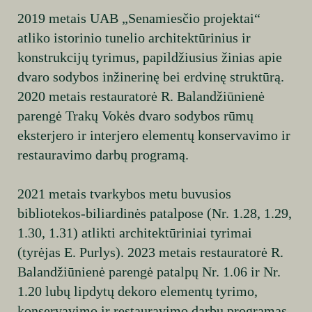
2019 metais UAB „Senamiesčio projektai“
atliko istorinio tunelio architektūrinius ir
konstrukcijų tyrimus, papildžiusius žinias apie
dvaro sodybos inžinerinę bei erdvinę struktūrą.
2020 metais restauratorė R. Balandžiūnienė
parengė Trakų Vokės dvaro sodybos rūmų
eksterjero ir interjero elementų konservavimo ir
restauravimo darbų programą.
2021 metais tvarkybos metu buvusios
bibliotekos-biliardinės patalpose (Nr. 1.28, 1.29,
1.30, 1.31) atlikti architektūriniai tyrimai
(tyrėjas E. Purlys). 2023 metais restauratorė R.
Balandžiūnienė parengė patalpų Nr. 1.06 ir Nr.
1.20 lubų lipdytų dekoro elementų tyrimo,
konservavimo ir restauravimo darbų programas