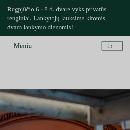
Rugpjūčio 6 - 8 d. dvare vyks privatūs
renginiai. Lankytojų lauksime kitomis
dvaro lankymo dienomis!
Meniu
Lt
En
Užsakyti