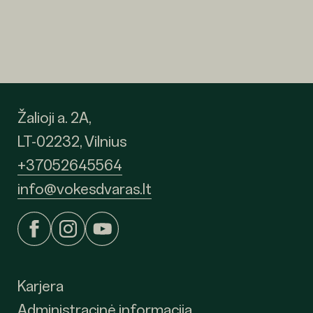
Žalioji a. 2A,
LT-02232, Vilnius
+37052645564
info@vokesdvaras.lt
Karjera
Administracinė informacija