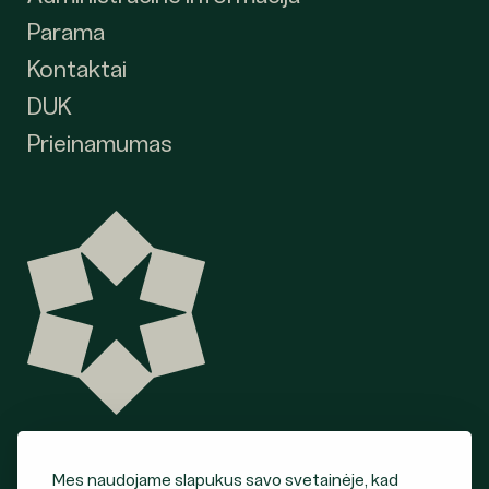
Parama
Kontaktai
DUK
Prieinamumas
Mes naudojame slapukus savo svetainėje, kad