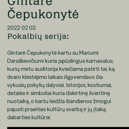
Gintarė
Čepukonytė
2022 02 02
Pokalbių serija:
Gintarė Čepukonytė kartu su Mariumi
Daraškevičiumi kuria įspūdingus karnavalus,
kurių metu auditorija kviečiama patirti tai, ką
dvaro klestėjimo laikais išgyvendavo čia
vykusių pokylių dalyviai. Istorijos, kostiumai,
detalės ir simboliai kuria išskirtinę šventinę
nuotaiką, o kartu leidžia šiandienos žmogui
pajusti praeities kultūrų svarbą ir jų įtaką
dabarties kultūrai.