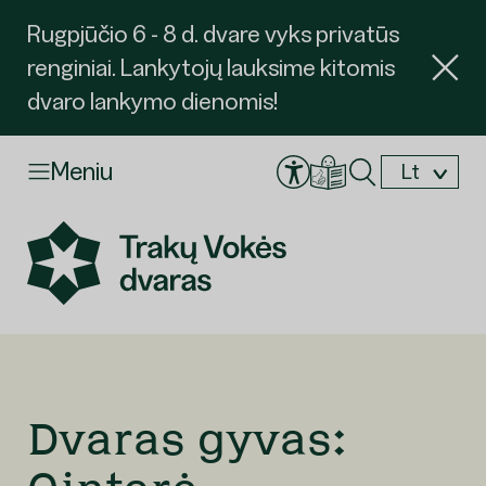
Rugpjūčio 6 - 8 d. dvare vyks privatūs
renginiai. Lankytojų lauksime kitomis
dvaro lankymo dienomis!
Meniu
Lt
En
Dvaras gyvas:
Užsakyti