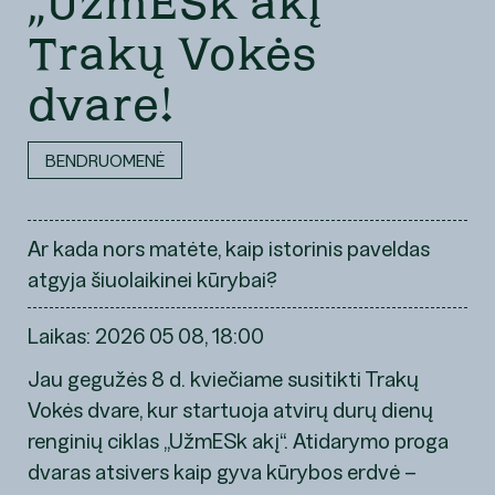
„UžmESk akį“
Trakų Vokės
dvare!
BENDRUOMENĖ
Ar kada nors matėte, kaip istorinis paveldas
atgyja šiuolaikinei kūrybai?
Laikas: 2026 05 08, 18:00
Jau gegužės 8 d. kviečiame susitikti Trakų
Vokės dvare, kur startuoja atvirų durų dienų
renginių ciklas „UžmESk akį“. Atidarymo proga
dvaras atsivers kaip gyva kūrybos erdvė –