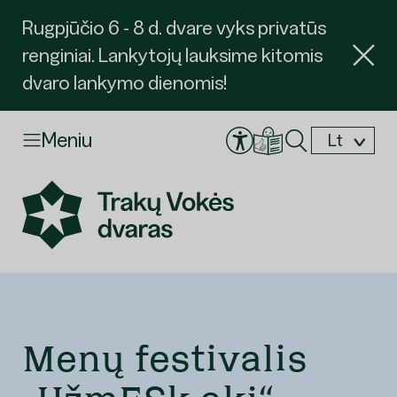
Rugpjūčio 6 - 8 d. dvare vyks privatūs
renginiai. Lankytojų lauksime kitomis
dvaro lankymo dienomis!
Meniu
Lt
En
Menų festivalis
Užsakyti