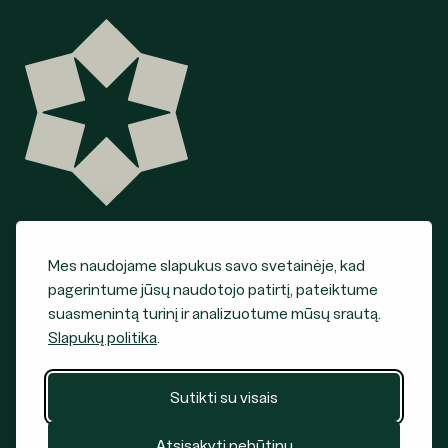
Mes naudojame slapukus savo svetainėje, kad
Įstaigos steigėjas
pagerintume jūsų naudotojo patirtį, pateiktume
suasmenintą turinį ir analizuotume mūsų srautą.
Slapukų politika
.
Sutikti su visais
Atsisakyti nebūtinų