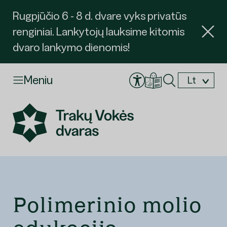
Rugpjūčio 6 - 8 d. dvare vyks privatūs
renginiai. Lankytojų lauksime kitomis
dvaro lankymo dienomis!
Meniu
Lt
En
Polimerinio molio
Užsakyti