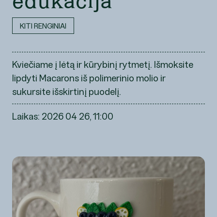
edukacija
KITI RENGINIAI
Kviečiame į lėtą ir kūrybinį rytmetį. Išmoksite
lipdyti Macarons iš polimerinio molio ir
sukursite išskirtinį puodelį.
Laikas: 2026 04 26, 11:00