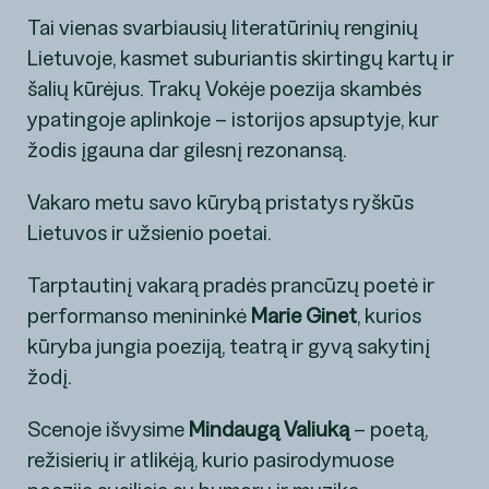
Tai vienas svarbiausių literatūrinių renginių
Lietuvoje, kasmet suburiantis skirtingų kartų ir
šalių kūrėjus. Trakų Vokėje poezija skambės
ypatingoje aplinkoje – istorijos apsuptyje, kur
žodis įgauna dar gilesnį rezonansą.
Vakaro metu savo kūrybą pristatys ryškūs
Lietuvos ir užsienio poetai.
Tarptautinį vakarą pradės prancūzų poetė ir
performanso menininkė
Marie Ginet
, kurios
kūryba jungia poeziją, teatrą ir gyvą sakytinį
žodį.
Scenoje išvysime
Mindaugą Valiuką
– poetą,
režisierių ir atlikėją, kurio pasirodymuose