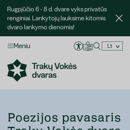
Rugpjūčio 6 - 8 d. dvare vyks privatūs
renginiai. Lankytojų lauksime kitomis
dvaro lankymo dienomis!
Meniu
Lt
En
Poezijos pavasaris
Užsakyti