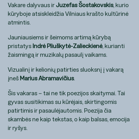
Vakare dalyvaus ir
Juzefas Šostakovskis
, kurio
kūryboje atsiskleidžia Vilniaus krašto kultūrinė
atmintis.
Jauniausiems ir šeimoms artimą kūrybą
pristatys
Indrė Pliuškytė-Zalieckienė
, kurianti
žaismingą ir muzikalų pasaulį vaikams.
Vizualinį ir kelionių patirties sluoksnį į vakarą
įneš
Marius Abramavičius
.
Šis vakaras – tai ne tik poezijos skaitymai. Tai
gyvas susitikimas su kūrėjais, skirtingomis
patirtimis ir pasaulėjautomis. Poezija čia
skambės ne kaip tekstas, o kaip balsas, emocija
ir ryšys.