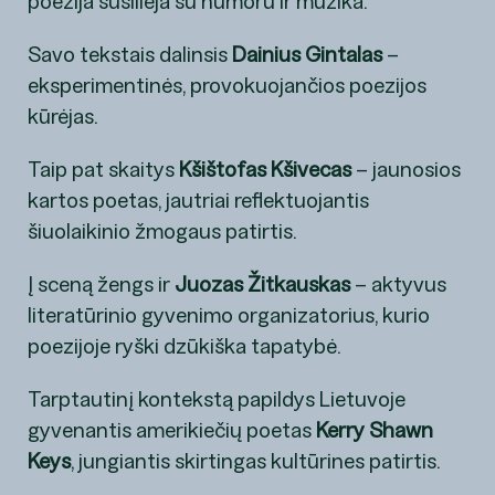
poezija susilieja su humoru ir muzika.
Savo tekstais dalinsis
Dainius Gintalas
–
eksperimentinės, provokuojančios poezijos
kūrėjas.
Taip pat skaitys
Kšištofas Kšivecas
– jaunosios
kartos poetas, jautriai reflektuojantis
šiuolaikinio žmogaus patirtis.
Į sceną žengs ir
Juozas Žitkauskas
– aktyvus
literatūrinio gyvenimo organizatorius, kurio
poezijoje ryški dzūkiška tapatybė.
Tarptautinį kontekstą papildys Lietuvoje
gyvenantis amerikiečių poetas
Kerry Shawn
Keys
, jungiantis skirtingas kultūrines patirtis.