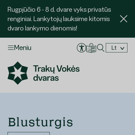
Rugpjūčio 6 - 8 d. dvare vyks privatūs
renginiai. Lankytojų lauksime kitomis
dvaro lankymo dienomis!
Meniu
Lt
En
Blusturgis
Užsakyti