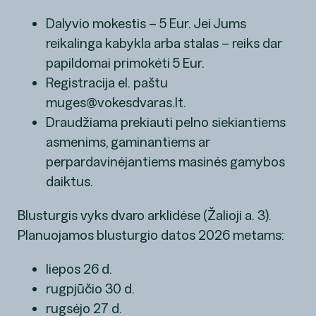
Dalyvio mokestis – 5 Eur. Jei Jums
reikalinga kabykla arba stalas – reiks dar
papildomai primokėti 5 Eur.
Registracija el. paštu
muges@vokesdvaras.lt
.
Draudžiama prekiauti pelno siekiantiems
asmenims, gaminantiems ar
perpardavinėjantiems masinės gamybos
daiktus.
Blusturgis vyks dvaro arklidėse (Žalioji a. 3).
Planuojamos blusturgio datos 2026 metams:
liepos 26 d.
rugpjūčio 30 d.
rugsėjo 27 d.