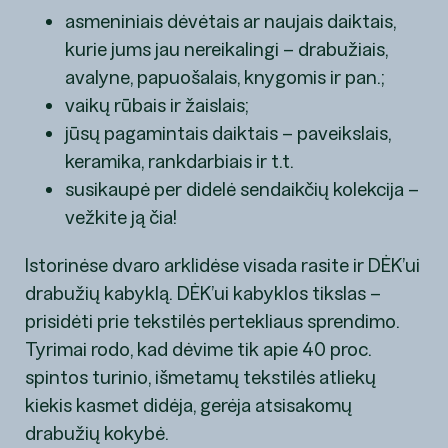
asmeniniais dėvėtais ar naujais daiktais,
kurie jums jau nereikalingi – drabužiais,
avalyne, papuošalais, knygomis ir pan.;
vaikų rūbais ir žaislais;
jūsų pagamintais daiktais – paveikslais,
keramika, rankdarbiais ir t.t.
susikaupė per didelė sendaikčių kolekcija –
vežkite ją čia!
Istorinėse dvaro arklidėse visada rasite ir DĖK’ui
drabužių kabyklą. DĖK’ui kabyklos tikslas –
prisidėti prie tekstilės pertekliaus sprendimo.
Tyrimai rodo, kad dėvime tik apie 40 proc.
spintos turinio, išmetamų tekstilės atliekų
kiekis kasmet didėja, gerėja atsisakomų
drabužių kokybė.