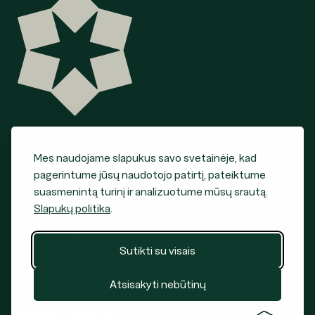
Mes naudojame slapukus savo svetainėje, kad
Įstaigos steigėjas
pagerintume jūsų naudotojo patirtį, pateiktume
suasmenintą turinį ir analizuotume mūsų srautą.
Slapukų politika
.
Sutikti su visais
Atsisakyti nebūtinų
Privatumo politika
Naudojimo sąlygos