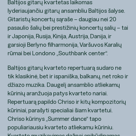
Baltijos gitarų kvartetas laikomas
lyderiaujančiu gitarų ansambliu Baltijos šalyse.
Gitaristų koncertų sąraše – daugiau nei 20
pasaulio šalių bei prestižinių koncertų salių – tai
ir Japonija, Rusija, Kinija, Austrija, Danija, ir
garsioji Berlyno filharmonija, Varšuvos Karalių
rūmai bei Londono „Southbank center“.
Baltijos gitarų kvarteto repertuarą sudaro ne
tik klasikinė, bet ir ispaniška, balkanų, net roko ir
džiazo muzika. Daugelį ansamblio atliekamų
kūrinių aranžuoja patys kvarteto nariai.
Repertuarą papildo Chriso ir kitų kompozitorių
kūriniai, parašyti specialiai šiam kvartetui.
Chriso kūrinys „Summer dance“ tapo
populiariausiu kvarteto atliekamu kūriniu.
Kvarteto muzikavimas dažnai apibūdinamas