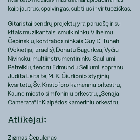
kaip jautrus, spalvingas, subtilus ir virtuoziškas.
Gitaristai bendrų projektų yra paruošę ir su
kitais muzikantais: smuikininku Vilhelmu
Čepinskiu, kontrabosininkais Guy D. Tuneh
(Vokietija, Izraelis), Donatu Bagurksu, Vyčiu
Nivinsku, multiinstrumentininku Sauliumi
Petreikiu, tenoru Edmundu Seiliumi, sopranu
Judita Leitaite, M. K. Čiurlionio styginių
kvartetu, Šv. Kristoforo kameriniu orkestru,
Kauno miesto simfoniniu orkestru, „Senąja
Camerata“ ir Klaipėdos kameriniu orkestru.
Atlikėjai:
Zigmas Čepulėnas