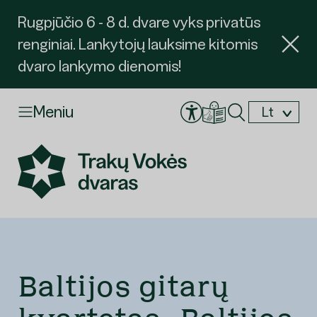
Rugpjūčio 6 - 8 d. dvare vyks privatūs
renginiai. Lankytojų lauksime kitomis
dvaro lankymo dienomis!
Meniu
Lt
En
Baltijos gitarų
Užsakyti