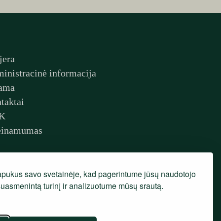
jera
inistracinė informacija
ama
taktai
K
einamumas
pukus savo svetainėje, kad pagerintume jūsų naudotojo
 suasmenintą turinį ir analizuotume mūsų srautą.