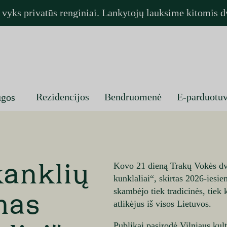
e vyks privatūs renginiai. Lankytojų lauksime kitomis
Rezidencijos
Bendruomenė
E-parduotu
ugos
Kovo 21 dieną Trakų Vokės dva
kanklių
kunklaliai“, skirtas 2026-ies
skambėjo tiek tradicinės, tiek 
mas
atlikėjus iš visos Lietuvos.
Publikai pasirodė Vilniaus kul