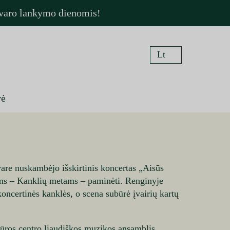
 dvaro lankymo dienomis!
Lt
En
vė
re nuskambėjo išskirtinis koncertas „Aisūs
iems – Kanklių metams – paminėti. Renginyje
koncertinės kanklės, o scena subūrė įvairių kartų
tūros centro liaudiškos muzikos ansamblis