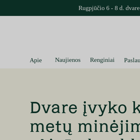
Rugpjūčio 6 - 8 d. dvar
Naujienos
Renginiai
Apie
Pasla
Užsakyti
Dvare įvyko 
metų minėji