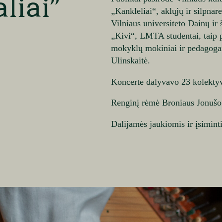
liai”
„Kankleliai“, aklųjų ir silpna
Vilniaus universiteto Dainų ir
„Kivi“, LMTA studentai, taip 
mokyklų mokiniai ir pedagogai
Ulinskaitė.
Koncerte dalyvavo 23 kolektyv
Renginį rėmė Broniaus Jonušo
Dalijamės jaukiomis ir įsimin