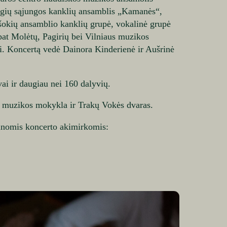
regių sąjungos kanklių ansamblis „Kamanės“,
 šokių ansamblio kanklių grupė, vokalinė grupė
pat Molėtų, Pagirių bei Vilniaus muzikos
. Koncertą vedė Dainora Kinderienė ir Aušrinė
ai ir daugiau nei 160 dalyvių.
 muzikos mokykla ir Trakų Vokės dvaras.
tinomis koncerto akimirkomis: