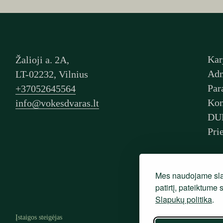
Kar
Žalioji a. 2A,
Adm
LT-02232, Vilnius
Par
+37052645564
Kon
info@vokesdvaras.lt
DU
Pri
Mes naudojame sla
patirtį, pateiktume
Slapukų politika
.
Įstaigos steigėjas