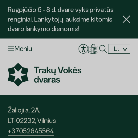
Rugpjūčio 6 - 8 d. dvare vyks privatūs
renginiai. Lankytojų lauksime kitomis
dvaro lankymo dienomis!
Meniu
Lt
En
Žalioji a. 2A,
LT-02232, Vilnius
Užsakyti
+37052645564