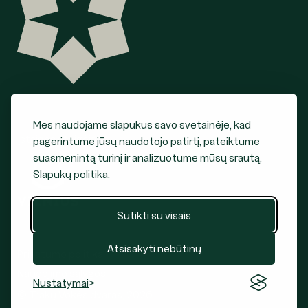
Mes naudojame slapukus savo svetainėje, kad
Įstaigos steigėjas
pagerintume jūsų naudotojo patirtį, pateiktume
suasmenintą turinį ir analizuotume mūsų srautą.
Slapukų politika
.
Sutikti su visais
Atsisakyti nebūtinų
Privatumo politika
Naudojimo sąlygos
Nustatymai
© Trakų Vokės dvaras, 2026