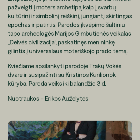
pažvelgti į moters archetipą kaip į svarbų
kultūrinį ir simbolinį reiškinį, jungiantį skirtingas
epochas ir patirtis. Parodos įkvėpimo šaltiniu
tapo archeologės Marijos Gimbutienės veikalas
„Deivės civilizacija“, paskatinęs menininkę
gilintis į universalaus moteriškojo prado temą.
Kviečiame apsilankyti parodoje Trakų Vokės
dvare ir susipažinti su Kristinos Kurilionok
kūryba. Paroda veiks iki balandžio 3 d.
Nuotraukos – Erikos Auželytės