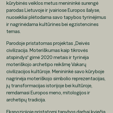
kūrybinės veiklos metus menininkė surengė
parodas Lietuvoje ir įvairiose Europos šalyse,
nuosekliai plėtodama savo tapybos tyrinėjimus
ir nagrinėdama kultūrines bei egzistencines
temas.
Parodoje pristatomas projektas „Deivės
civilizacija. Moteriškumas kaip tikrovės
atspindys“ gimė 2020 metais ir tyrinėja
moteriškojo archetipo reikšmę Vakarų
civilizacijos kultūroje. Menininkė savo kūryboje
nagrinėja moteriškojo simbolio reprezentacijas,
jų transformacijas istorijoje bei kultūroje,
remdamasi Europos meno, mitologijos ir
archetipų tradicija.
Ekspozicijoje pristatomi tapybos darbai kviečia