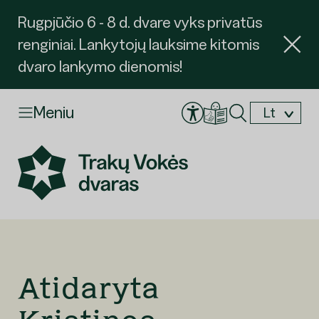
Rugpjūčio 6 - 8 d. dvare vyks privatūs
renginiai. Lankytojų lauksime kitomis
dvaro lankymo dienomis!
Meniu
Lt
En
Atidaryta
Užsakyti